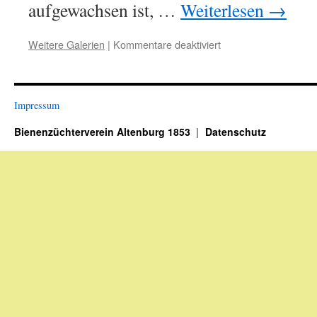
aufgewachsen ist, …
Weiterlesen
→
für
Weitere Galerien
|
Kommentare deaktiviert
Standbegehung
2021
bei
Imkerfreund
Impressum
Klaus
Wagner
Bienenzüchterverein Altenburg 1853
Datenschutz