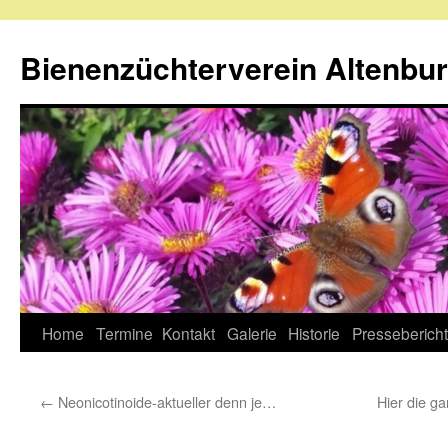
Zum
Inhalt
Bienenzüchterverein Altenbu
springen
Home
Termine
Kontakt
Galerie
Historie
Presseberich
←
Neonicotinoide-aktueller denn je…
Hier die ga