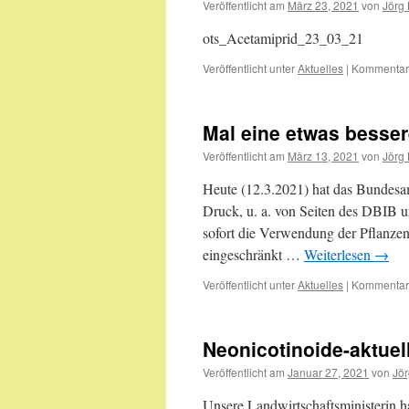
Veröffentlicht am
März 23, 2021
von
Jörg 
ots_Acetamiprid_23_03_21
Veröffentlicht unter
Aktuelles
|
Kommentare
Mal eine etwas besse
Veröffentlicht am
März 13, 2021
von
Jörg 
Heute (12.3.2021) hat das Bundesa
Druck, u. a. von Seiten des DBIB und
sofort die Verwendung der Pflanze
eingeschränkt …
Weiterlesen
→
Veröffentlicht unter
Aktuelles
|
Kommentare
Neonicotinoide-aktuel
Veröffentlicht am
Januar 27, 2021
von
Jör
Unsere Landwirtschaftsministerin h