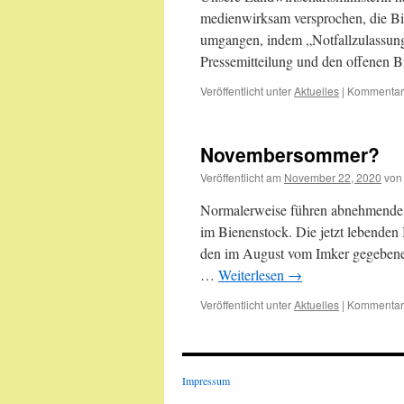
medienwirksam versprochen, die B
umgangen, indem „Notfallzulassungen
Pressemitteilung und den offenen 
Veröffentlicht unter
Aktuelles
|
Kommentare
Novembersommer?
Veröffentlicht am
November 22, 2020
von
Normalerweise führen abnehmende T
im Bienenstock. Die jetzt lebenden 
den im August vom Imker gegebenen 
…
Weiterlesen
→
Veröffentlicht unter
Aktuelles
|
Kommentare
Impressum