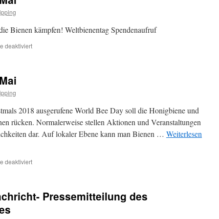
ipping
r die Bienen kämpfen! Weltbienentag Spendenaufruf
für
 deaktiviert
Weltbienentag
am
20.
 Mai
Mai
ipping
stmals 2018 ausgerufene World Bee Day soll die Honigbiene und
hen rücken. Normalerweise stellen Aktionen und Veranstaltungen
ichkeiten dar. Auf lokaler Ebene kann man Bienen …
Weiterlesen
für
 deaktiviert
Weltbienentag
am
20.
achricht- Pressemitteilung des
Mai
es