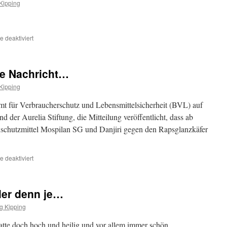
Kipping
für
 deaktiviert
Hier
die
ganze
re Nachricht…
gute
Nachricht-
Kipping
Pressemitteilung
des
mt für Verbraucherschutz und Lebensmittelsicherheit (BVL) auf
Deutschen
 der Aurelia Stiftung, die Mitteilung veröffentlicht, dass ab
Imkerbundes
nschutzmittel Mospilan SG und Danjiri gegen den Rapsglanzkäfer
für
 deaktiviert
Mal
eine
etwas
ler denn je…
bessere
Nachricht…
g Kipping
atte doch hoch und heilig und vor allem immer schön