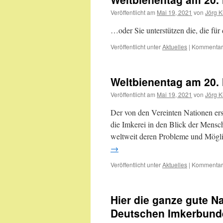
Veröffentlicht am
Mai 19, 2021
von
Jörg K
…oder Sie unterstützen die, die fü
Veröffentlicht unter
Aktuelles
|
Kommentare
Weltbienentag am 20.
Veröffentlicht am
Mai 19, 2021
von
Jörg K
Der von den Vereinten Nationen er
die Imkerei in den Blick der Mensc
weltweit deren Probleme und Mögl
→
Veröffentlicht unter
Aktuelles
|
Kommentare
Hier die ganze gute N
Deutschen Imkerbund