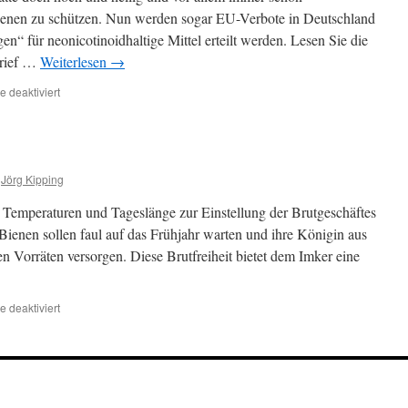
ienen zu schützen. Nun werden sogar EU-Verbote in Deutschland
“ für neonicotinoidhaltige Mittel erteilt werden. Lesen Sie die
Brief …
Weiterlesen
→
für
 deaktiviert
Neonicotinoide-
aktueller
denn
je…
Jörg Kipping
emperaturen und Tageslänge zur Einstellung der Brutgeschäftes
Bienen sollen faul auf das Frühjahr warten und ihre Königin aus
Vorräten versorgen. Diese Brutfreiheit bietet dem Imker eine
für
 deaktiviert
Novembersommer?